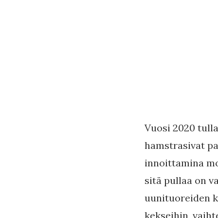
Vuosi 2020 tull
hamstrasivat par
innoittamina mo
sitä pullaa on v
uunituoreiden k
kekseihin, vaiht