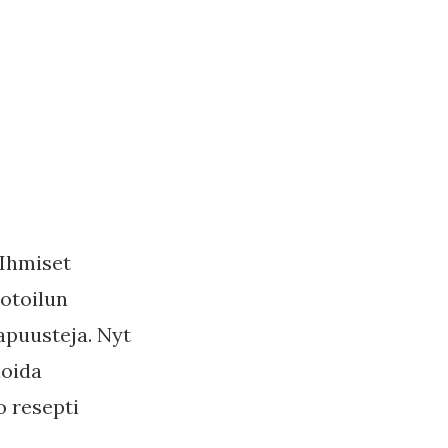
 Ihmiset
kotoilun
apuusteja. Nyt
ioida
o resepti