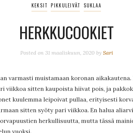
KEKSIT
PIKKULEIVÄT
SUKLAA
HERKKUCOOKIET
Posted on
31 maaliskuun, 2020
by
Sari
aan varmasti muistamaan koronan aikakautena.
i viikkoa sitten kaupoista hiivat pois, ja pakko
net kuulemma leipoivat pullaa, erityisesti korv
armaan sitten syöty pari viikkoa. En halua aliarv
orvapuustien herkullisuutta, mutta tässä maini
elun vuoksi.