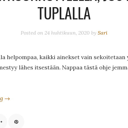
TUPLALLA
Posted on
24 huhtikuun, 2020
by
Sari
olla helpompaa, kaikki ainekset vain sekoitetaan
mestyy lähes itsestään. Nappaa tästä ohje jemma
ng →