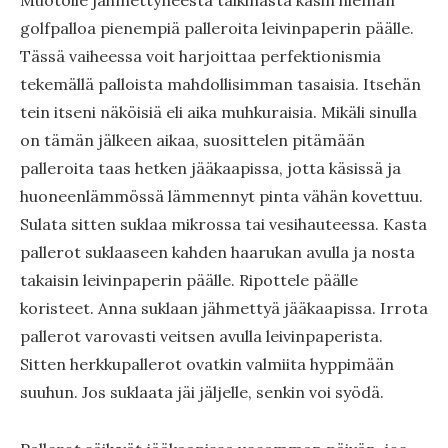
Muotoile jähmettyneestä taikinasta käsin hieman
golfpalloa pienempiä palleroita leivinpaperin päälle.
Tässä vaiheessa voit harjoittaa perfektionismia
tekemällä palloista mahdollisimman tasaisia. Itsehän
tein itseni näköisiä eli aika muhkuraisia. Mikäli sinulla
on tämän jälkeen aikaa, suosittelen pitämään
palleroita taas hetken jääkaapissa, jotta käsissä ja
huoneenlämmössä lämmennyt pinta vähän kovettuu.
Sulata sitten suklaa mikrossa tai vesihauteessa. Kasta
pallerot suklaaseen kahden haarukan avulla ja nosta
takaisin leivinpaperin päälle. Ripottele päälle
koristeet. Anna suklaan jähmettyä jääkaapissa. Irrota
pallerot varovasti veitsen avulla leivinpaperista.
Sitten herkkupallerot ovatkin valmiita hyppimään
suuhun. Jos suklaata jäi jäljelle, senkin voi syödä.