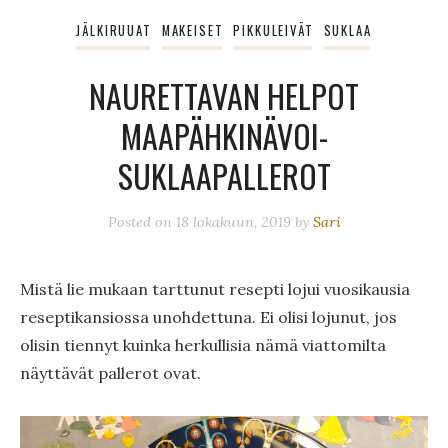
JÄLKIRUUAT
MAKEISET
PIKKULEIVÄT
SUKLAA
NAURETTAVAN HELPOT
MAAPÄHKINÄVOI-
SUKLAAPALLEROT
Posted on
18 lokakuun, 2019
by
Sari
Mistä lie mukaan tarttunut resepti lojui vuosikausia
reseptikansiossa unohdettuna. Ei olisi lojunut, jos
olisin tiennyt kuinka herkullisia nämä viattomilta
näyttävät pallerot ovat.