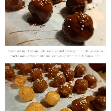
Testasin muutaman palleron kuorruttamista tummalla suklaalla,
mutta mielestäni maitosuklaa toimi paremmin. Makuasioita.