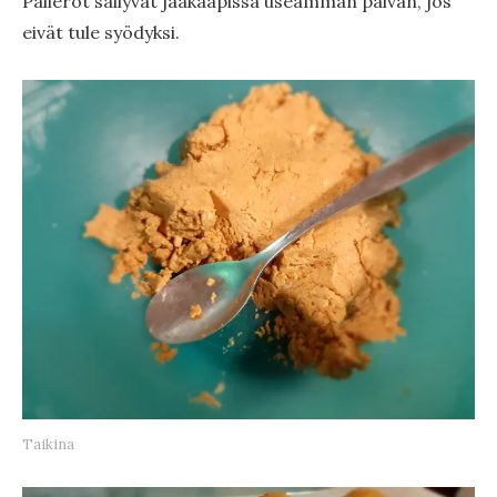
Pallerot säilyvät jääkaapissa useamman päivän, jos
eivät tule syödyksi.
Taikina