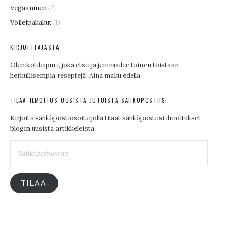
Vegaaninen
(2)
Voileipäkakut
(1)
KIRJOITTAJASTA
Olen kotileipuri, joka etsii ja jemmailee toinen toistaan
herkullisempia reseptejä. Aina maku edellä.
TILAA ILMOITUS UUSISTA JUTUISTA SÄHKÖPOSTIISI
Kirjoita sähköpostiosoite jolla tilaat sähköpostiisi ilmoitukset
blogin uusista artikkeleista.
Sähköpostiosoite
TILAA