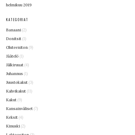
helmikuu 2019
KATEGORIAT
Banaani
(2)
Donitsit
(1)
Gluteeniton
(9)
Jäätelö
(1)
Jälkiruuat
(4)
Juhannus
(1)
Juustokakut
(3)
Kahvikakut
(11)
Kakut
(9)
Kansainväliset
(7)
Keksit
(4)
Kinuski
(2)
Laktoositon
(3)