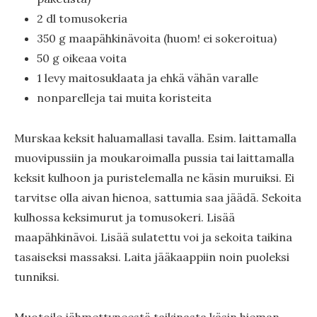
2 dl tomusokeria
350 g maapähkinävoita (huom! ei sokeroitua)
50 g oikeaa voita
1 levy maitosuklaata ja ehkä vähän varalle
nonparelleja tai muita koristeita
Murskaa keksit haluamallasi tavalla. Esim. laittamalla
muovipussiin ja moukaroimalla pussia tai laittamalla
keksit kulhoon ja puristelemalla ne käsin muruiksi. Ei
tarvitse olla aivan hienoa, sattumia saa jäädä. Sekoita
kulhossa keksimurut ja tomusokeri. Lisää
maapähkinävoi. Lisää sulatettu voi ja sekoita taikina
tasaiseksi massaksi. Laita jääkaappiin noin puoleksi
tunniksi.