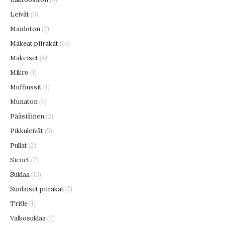
Leivät
(3)
Maidoton
(2)
Makeat piirakat
(16)
Makeiset
(4)
Mikro
(1)
Muffinssit
(1)
Munaton
(6)
Pääsiäinen
(2)
Pikkuleivät
(5)
Pullat
(2)
Sienet
(2)
Suklaa
(13)
Suolaiset piirakat
(7)
Trifle
(1)
Valkosuklaa
(2)