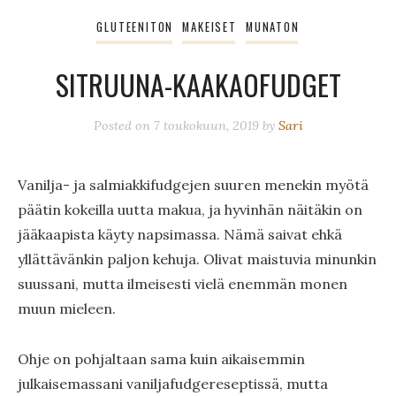
GLUTEENITON
MAKEISET
MUNATON
SITRUUNA-KAAKAOFUDGET
Posted on
7 toukokuun, 2019
by
Sari
Vanilja- ja salmiakkifudgejen suuren menekin myötä
päätin kokeilla uutta makua, ja hyvinhän näitäkin on
jääkaapista käyty napsimassa. Nämä saivat ehkä
yllättävänkin paljon kehuja. Olivat maistuvia minunkin
suussani, mutta ilmeisesti vielä enemmän monen
muun mieleen.
Ohje on pohjaltaan sama kuin aikaisemmin
julkaisemassani vaniljafudgereseptissä, mutta