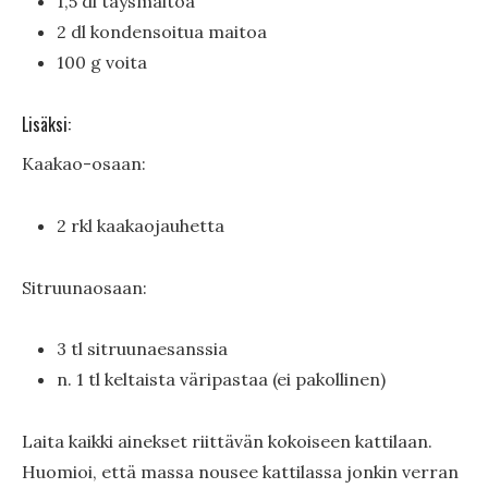
1,5 dl täysmaitoa
2 dl kondensoitua maitoa
100 g voita
Lisäksi:
Kaakao-osaan:
2 rkl kaakaojauhetta
Sitruunaosaan:
3 tl sitruunaesanssia
n. 1 tl keltaista väripastaa (ei pakollinen)
Laita kaikki ainekset riittävän kokoiseen kattilaan.
Huomioi, että massa nousee kattilassa jonkin verran