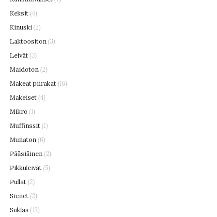
Keksit
(4)
Kinuski
(2)
Laktoositon
(3)
Leivät
(3)
Maidoton
(2)
Makeat piirakat
(16)
Makeiset
(4)
Mikro
(1)
Muffinssit
(1)
Munaton
(6)
Pääsiäinen
(2)
Pikkuleivät
(5)
Pullat
(2)
Sienet
(2)
Suklaa
(13)