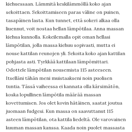
kiehuessaan. Lämmitä keskilämmöllä koko ajan
sekoittaen. Sekoittamiseen paras väline on puinen,
tasapäinen lasta. Kun tunnet, että sokeri alkaa olla
liuennut, voit nostaa hellan lämpötilaa. Anna massan
kiehua kunnolla. Kokeilemalla opit oman hellasi
lämpötilan, jolla massa kiehuu sopivasti, mutta ei
nouse kattilan reunojen yli. Sekoita koko ajan kattilan
pohjasta asti. Tyrkkää kattilaan lämpömittari.
Odottele lämpötilan nousemista 115 asteeseen.
Itselläni tähän meni muistaakseni noin puolisen
tuntia. Tässä vaiheessa ei kannata olla kärsimätön,
koska lopullinen lämpötila määrää massan
kovettumisen. Jos olet kovin hätäinen, saatat joutua
juomaan fudgesi. Kun massa on saavuttanut 115
asteen lämpötilan, ota kattila liedeltä. Ole varovainen
kuuman massan kanssa. Kaada noin puolet massasta