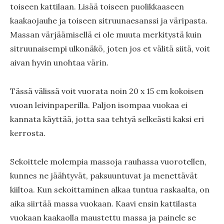
toiseen kattilaan. Lisää toiseen puolikkaaseen
kaakaojauhe ja toiseen sitruunaesanssi ja väripasta.
Massan värjäämisellä ei ole muuta merkitystä kuin
sitruunaisempi ulkonäkö, joten jos et välitä siitä, voit
aivan hyvin unohtaa värin.
Tässä välissä voit vuorata noin 20 x 15 cm kokoisen
vuoan leivinpaperilla. Paljon isompaa vuokaa ei
kannata käyttää, jotta saa tehtyä selkeästi kaksi eri
kerrosta.
Sekoittele molempia massoja rauhassa vuorotellen,
kunnes ne jäähtyvät, paksuuntuvat ja menettävät
kiiltoa. Kun sekoittaminen alkaa tuntua raskaalta, on
aika siirtää massa vuokaan. Kaavi ensin kattilasta
vuokaan kaakaolla maustettu massa ja painele se