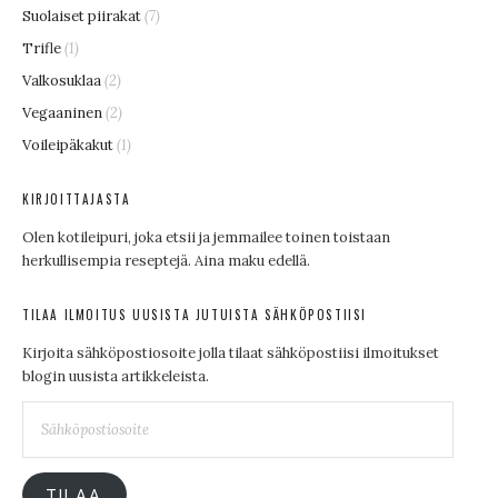
Suolaiset piirakat
(7)
Trifle
(1)
Valkosuklaa
(2)
Vegaaninen
(2)
Voileipäkakut
(1)
KIRJOITTAJASTA
Olen kotileipuri, joka etsii ja jemmailee toinen toistaan
herkullisempia reseptejä. Aina maku edellä.
TILAA ILMOITUS UUSISTA JUTUISTA SÄHKÖPOSTIISI
Kirjoita sähköpostiosoite jolla tilaat sähköpostiisi ilmoitukset
blogin uusista artikkeleista.
Sähköpostiosoite
TILAA