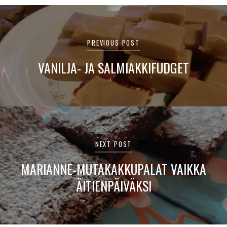
Artikkelien
selaus
PREVIOUS POST
VANILJA- JA SALMIAKKIFUDGET
NEXT POST
MARIANNE-MUTAKAKKUPALAT VAIKKA
ÄITIENPÄIVÄKSI