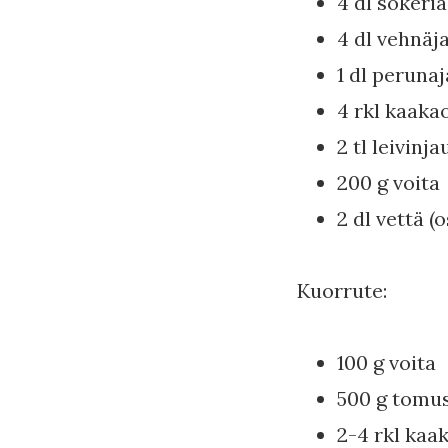
4 dl sokeria
4 dl vehnäj
1 dl peruna
4 rkl kaaka
2 tl leivinj
200 g voita
2 dl vettä (
Kuorrute:
100 g voita
500 g tomu
2-4 rkl kaa