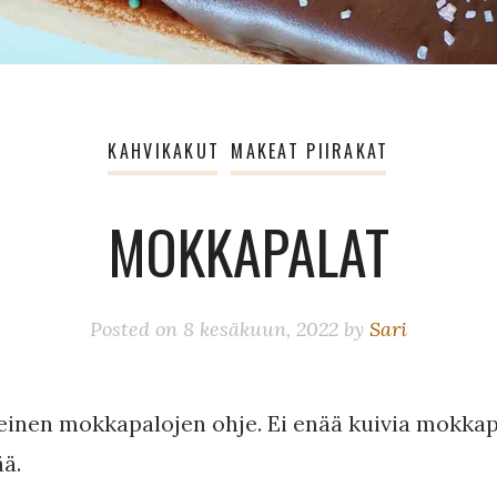
KAHVIKAKUT
MAKEAT PIIRAKAT
MOKKAPALAT
Posted on
8 kesäkuun, 2022
by
Sari
einen mokkapalojen ohje. Ei enää kuivia mokkap
ä.