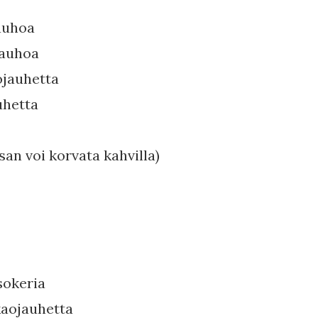
auhoa
jauhoa
ojauhetta
auhetta
osan voi korvata kahvilla)
sokeria
kaojauhetta