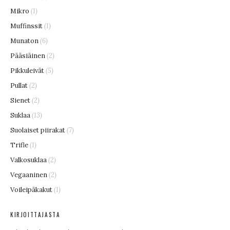
Mikro
(1)
Muffinssit
(1)
Munaton
(6)
Pääsiäinen
(2)
Pikkuleivät
(5)
Pullat
(2)
Sienet
(2)
Suklaa
(13)
Suolaiset piirakat
(7)
Trifle
(1)
Valkosuklaa
(2)
Vegaaninen
(2)
Voileipäkakut
(1)
KIRJOITTAJASTA