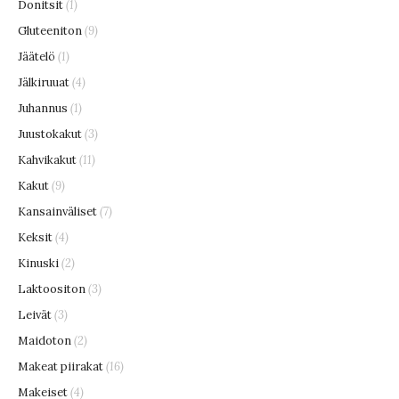
Donitsit
(1)
Gluteeniton
(9)
Jäätelö
(1)
Jälkiruuat
(4)
Juhannus
(1)
Juustokakut
(3)
Kahvikakut
(11)
Kakut
(9)
Kansainväliset
(7)
Keksit
(4)
Kinuski
(2)
Laktoositon
(3)
Leivät
(3)
Maidoton
(2)
Makeat piirakat
(16)
Makeiset
(4)